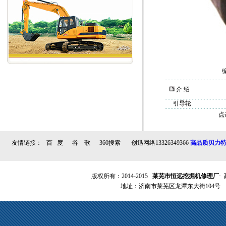
介 绍
引导轮
点
友情链接：
百 度
谷 歌
360搜索
创迅网络13326349366
高品质贝力
版权所有：2014-2015
莱芜市恒远挖掘机修理厂
·
地址：济南市莱芜区龙潭东大街104