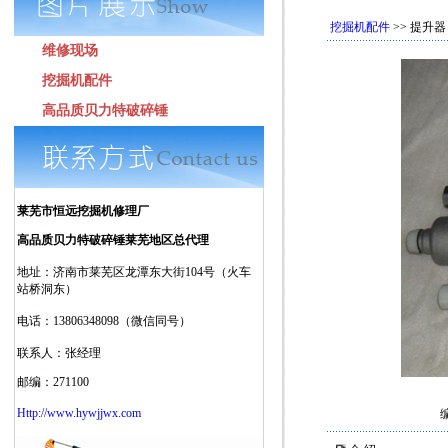
挖掘机配件
>> 提升器
维修现场
挖掘机配件
高品质贝力特破碎锤
莱芜市恒远挖掘机修理厂
高品质贝力特破碎锤莱芜地区总代理
地址：济南市莱芜区龙潭东大街104号（火车
站桥洞东）
电话：13806348098（微信同号）
联系人：张经理
邮编：271100
Http://www.hywjjwx.com