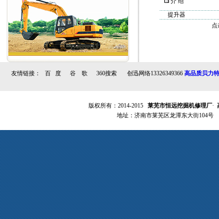
介 绍
提升器
点
友情链接：
百 度
谷 歌
360搜索
创迅网络13326349366
高品质贝力
版权所有：2014-2015
莱芜市恒远挖掘机修理厂
·
地址：济南市莱芜区龙潭东大街104